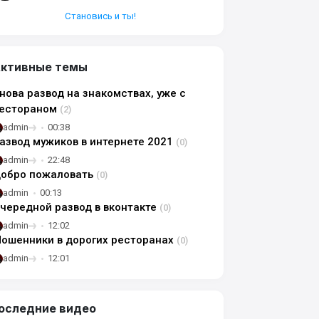
Становись и ты!
ктивные темы
нова развод на знакомствах, уже с
естораном
(2)
admin
00:38
азвод мужиков в интернете 2021
(0)
admin
22:48
обро пожаловать
(0)
admin
00:13
чередной развод в вконтакте
(0)
admin
12:02
ошенники в дорогих ресторанах
(0)
admin
12:01
оследние видео