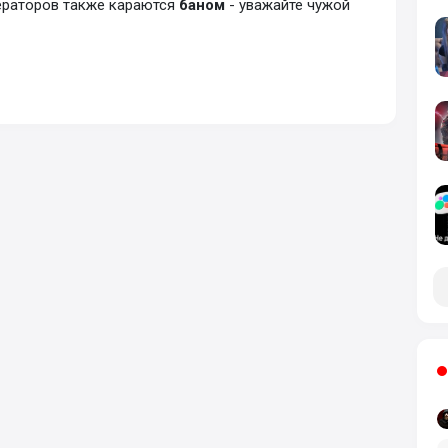
ераторов также караются
баном
- уважайте чужой