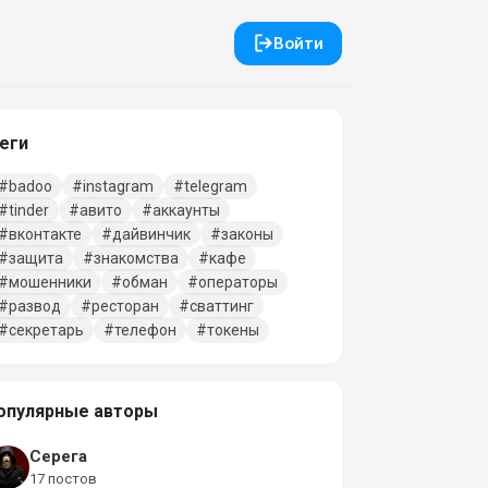
Войти
еги
badoo
instagram
telegram
tinder
авито
аккаунты
вконтакте
дайвинчик
законы
защита
знакомства
кафе
мошенники
обман
операторы
развод
ресторан
сваттинг
секретарь
телефон
токены
опулярные авторы
Серега
17 постов