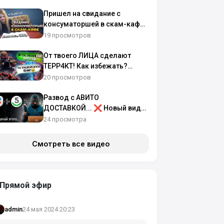
Пришел на свидание с
консуматоршей в скам-кафе
в Санкт-Петербурге
19 просмотров
От твоего ЛИЦА сделают
ТЕРР4КТ! Как избежать?
(легко сможет любой)
20 просмотров
Развод с АВИТО
ДОСТАВКОЙ... ❌ Новый вид
мошенников на Авито
24 просмотра
Смотреть все видео
Прямой эфир
24 мая 2024 20:23
admin