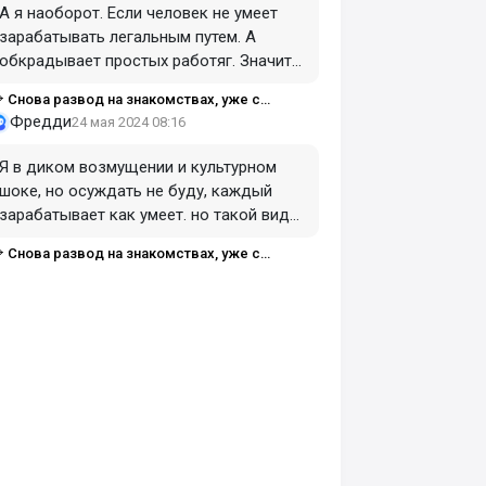
А я наоборот. Если человек не умеет
зарабатывать легальным путем. А
обкрадывает простых работяг. Значит
грош цена такому человеку, он не
Снова развод на знакомствах, уже с
приспособлен к нормальной жизни. И
естораном
Фредди
24 мая 2024 08:16
другим её старается портить. Поэтому, я
считаю таких надо наказывать по
Я в диком возмущении и культурном
закону. Изолировать от нормального
шоке, но осуждать не буду, каждый
общества.
зарабатывает как умеет. но такой вид
заработка не одобряю.
Снова развод на знакомствах, уже с
естораном