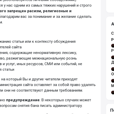
я у нас одним из самых тяжких нарушений и строго
рого запрещен расизм, религиозные и
лагодарим вас за понимание и за желание сделать
м.
А
С
р
жанию статьи или к контексту обсуждения
ителей сайта
Р
ения, содержащие ненормативную лексику,
во, разжигающие межнациональную рознь
Д
 и услуг, иных ресурсов, СМИ или событий, не
я статьи
О
, на который Вы и другие читатели приходят
инистрация сайта оставляет за собой право удалять
М
ли они не соответствуют данным требованиям.
дано
предупреждение
. В некоторых случаях может
 вопросам снятия бана писать администратору.
П