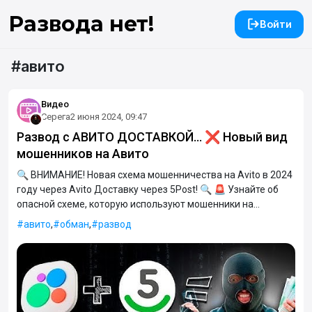
Развода нет!
Войти
авито
Видео
Серега
2 июня 2024, 09:47
Развод с АВИТО ДОСТАВКОЙ... ❌ Новый вид
мошенников на Авито
🔍 ВНИМАНИЕ! Новая схема мошенничества на Avito в 2024
году через Avito Доставку через 5Post! 🔍 🚨 Узнайте об
опасной схеме, которую используют мошенники на
платформе Avito с помощью услуги Avito Доставка через
авито
,
обман
,
развод
5Post. В нашем новом видео раскрываем детали и узнаем,
как защитить себя от потенциальных мошенников.